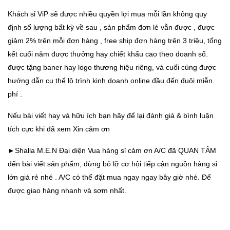
Khách sỉ ViP sẽ được nhiều quyền lợi mua mỗi lần không quy
định số lượng bất kỳ về sau , sản phẩm đơn lẻ vẫn được , được
giảm 2% trên mỗi đơn hàng , free ship đơn hàng trên 3 triệu, tổng
kết cuối năm được thưởng hay chiết khấu cao theo doanh số.
được tặng baner hay logo thương hiệu riêng, và cuối cùng được
hướng dẫn cụ thể lộ trình kinh doanh online đầu đến đuôi miễn
phí .
Nếu bài viết hay và hữu ích bạn hãy để lại đánh giá & bình luận
tích cực khi đã xem Xin cảm ơn
►Shalla M.E.N Đại diện Vua hàng sỉ cảm ơn A/C đã QUAN TÂM
đến bài viết sản phẩm, đừng bỏ lỡ cơ hội tiếp cận nguồn hàng sỉ
lớn giá rẻ nhé . A/C có thể đặt mua ngay ngay bây giờ nhé. Để
được giao hàng nhanh và sơm nhất.