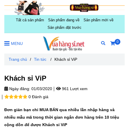
Tất cả sản phẩm
Sản phẩm đang về
Sản phẩm mới về
Sản phẩm đặt trước
0
MENU
Trang chủ
/
Tin tức
/
Khách sỉ ViP
Khách sỉ ViP
Ngày đăng:
01/03/2020
961 Lượt xem
0 Đánh giá
Đơn giản bạn chỉ MUA BÁN qua nhiều lần nhập hàng và
nhiều mẫu mã trong thời gian ngắn đơn hàng trên 10 triệu
cộng dồn để được Khách sỉ ViP