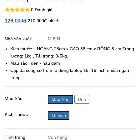
0 Đánh giá
126.000đ
210.000đ
-40%
Nhà sản xuất:
M.E.N
Kích thước : NGANG 28cm x CAO 38 cm x RỘNG 8 cm Trọng
lượng: 1kg , Tải trọng: 3-5kg.
Màu sắc : đen - nâu đậm
Cặp da công sở from to dựng laptop 15- 16 inch nhiều ngăn
trong.
Màu Sắc:
Màu Nâu
Đen
Kích Thước:
16 inch
Tình trạng:
Còn hàng