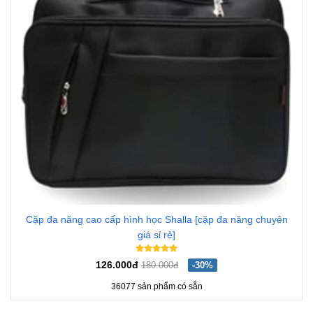
Cặp đa năng cao cấp hình học Shalla [cặp đa năng chuyên
giá sỉ rẻ]
126.000đ
180.000đ
-30%
36077 sản phẩm có sẵn