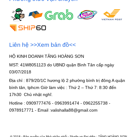
Liên hệ >>Xem bản đồ<<
HỘ KINH DOANH TĂNG HOÀNG SƠN
MST: 41W8051123 do UBND quận Bình Tân cấp ngày
03/07/2018
Địa chỉ : 879/20/1C hương lộ 2 phường bình trị đông A quận
bình tân, tphcm Giờ làm việc : Thứ 2 – Thứ 7: 8:30 đến
17h30 Chủ nhật nghĩ.
Hotline : 0909777476 - 0963991474 - 0962255738 -
0978917771 - Email :valishalla88@gmail.com
© 2018 - Bản quyền của Nhà phân phối - Shalla.vn Đại diện : TĂNG HOÀNG SƠN